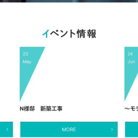
23
24
May
Jun
N様邸 新築工事
～モ
MORE